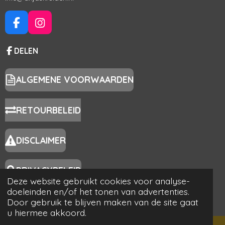
F
I
A
N
C
S
DELEN
E
T
B
A
O
G
ALGEMENE VOORWAARDEN
O
R
K
A
RETOURBELEID
M
DISCLAIMER
PRIVACYBELEID
Deze website gebruikt cookies voor analyse-
© 2024 - 2026 Anja's Kruiden
doeleinden en/of het tonen van advertenties.
Powered by
JouwWeb
Door gebruik te blijven maken van de site gaat
u hiermee akkoord.