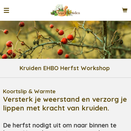
Ga
direct
naar
de
hoofdinhoud
Kruiden EHBO Herfst Workshop
Koortslip & Warmte
Versterk je weerstand en verzorg je
lippen met kracht van kruiden.
De herfst nodigt uit om naar binnen te