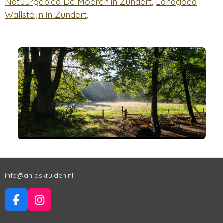
Natuurgebied De Moeren in Zundert
,
Landgoed
Wallsteijn in Zundert
.
info@anjaskruiden.nl
F
I
A
N