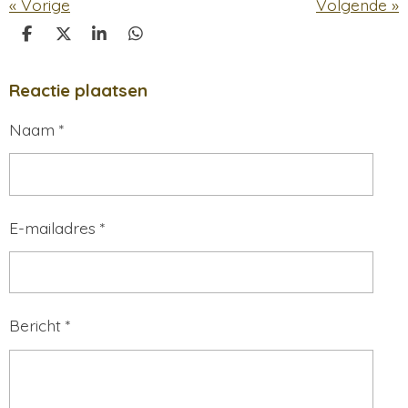
«
Vorige
Volgende
»
D
D
S
D
E
E
H
E
L
E
A
L
Reactie plaatsen
E
L
R
E
N
E
N
Naam *
E-mailadres *
Bericht *