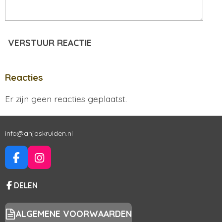
VERSTUUR REACTIE
Reacties
Er zijn geen reacties geplaatst.
info@anjaskruiden.nl
F
I
A
N
C
S
DELEN
E
T
B
A
O
G
ALGEMENE VOORWAARDEN